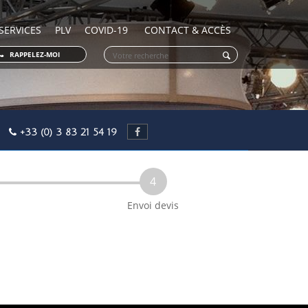
SERVICES
PLV
COVID-19
CONTACT & ACCÈS
RAPPELEZ-MOI
OY
+33 (0) 3 83 21 54 19
4
Envoi devis