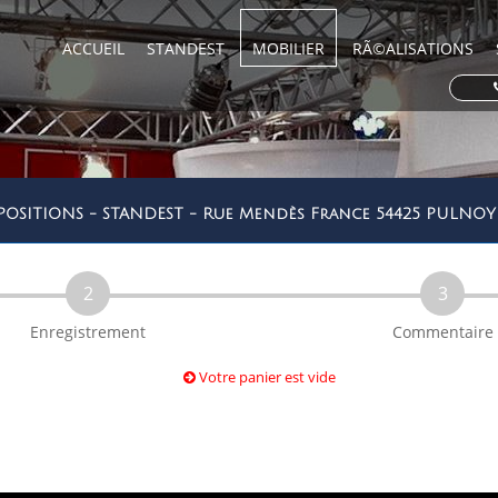
ACCUEIL
STANDEST
MOBILIER
RÃ©ALISATIONS
POSITIONS - STANDEST - Rue Mendès France 54425 PULN
2
3
Enregistrement
Commentaire
Votre panier est vide