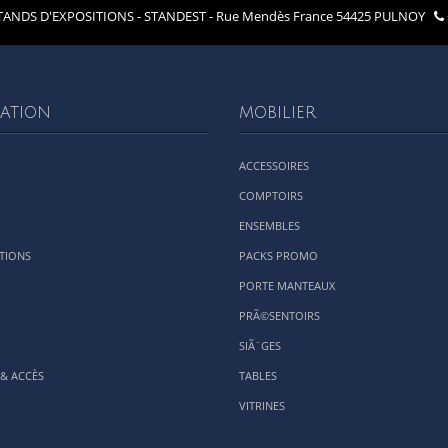
ANDS D'EXPOSITIONS - STANDEST - Rue Mendès France 54425 PULNOY
ATION
MOBILIER
ACCESSOIRES
COMPTOIRS
ENSEMBLES
TIONS
PACKS PROMO
PORTE MANTEAUX
PRÃ©SENTOIRS
SIÃ¨GES
& ACCÈS
TABLES
VITRINES