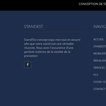
CONCEPTION DE ST
STANDEST
NAVIG
ACCUEIL
Stand'Est concept expo met tout en oeuvre
afin que votre stand soit une véritable
STANDEST
réussite. Vous avez l'assurance d'une
parfaite maîtrise de la totalité de la
MOBILIER
prestation
RÃ©ALISA
SERVICES
PLV
COVID-19
CONTACT 