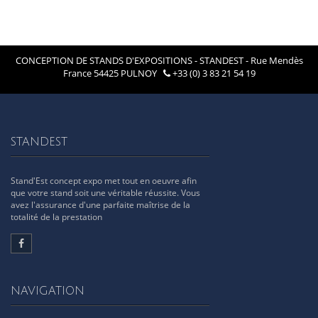
CONCEPTION DE STANDS D'EXPOSITIONS - STANDEST - Rue Mendès
France 54425 PULNOY
+33 (0) 3 83 21 54 19
STANDEST
Stand'Est concept expo met tout en oeuvre afin
que votre stand soit une véritable réussite. Vous
avez l'assurance d'une parfaite maîtrise de la
totalité de la prestation
NAVIGATION