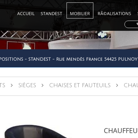
ACCUEIL
STANDEST
MOBILIER
RÃ©ALISATIONS
POSITIONS - STANDEST - Rue Mendès France 54425 PULN
TS
SIÈGES
CHAISES ET FAUTEUILS
CHAUF
CHAUFFEU