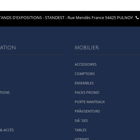
ANDS D'EXPOSITIONS - STANDEST - Rue Mendès France 54425 PULNOY
ATION
MOBILIER
ACCESSOIRES
COMPTOIRS
ENSEMBLES
TIONS
PACKS PROMO
PORTE MANTEAUX
PRÃ©SENTOIRS
SIÃ¨GES
& ACCÈS
TABLES
VITRINES