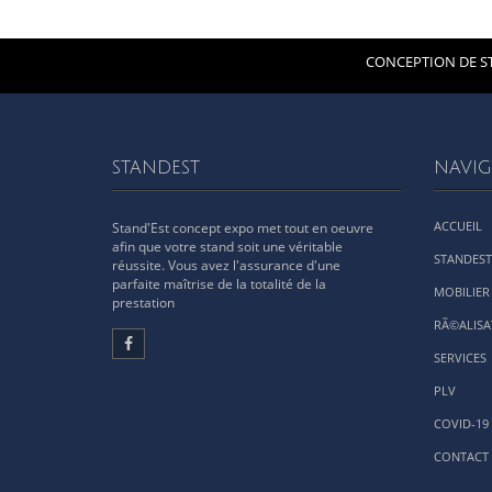
CONCEPTION DE ST
STANDEST
NAVIG
ACCUEIL
Stand'Est concept expo met tout en oeuvre
afin que votre stand soit une véritable
STANDEST
réussite. Vous avez l'assurance d'une
parfaite maîtrise de la totalité de la
MOBILIER
prestation
RÃ©ALISA
SERVICES
PLV
COVID-19
CONTACT 