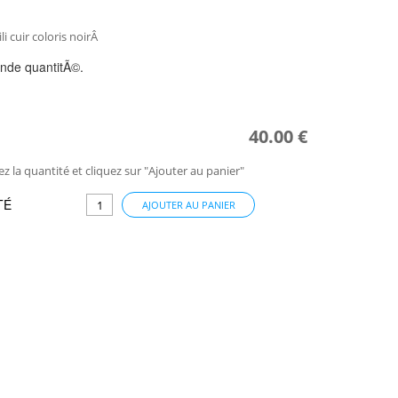
i cuir coloris noirÂ
ande quantitÃ©.
40.00 €
ez la quantité et cliquez sur "Ajouter au panier"
TÉ
AJOUTER AU PANIER