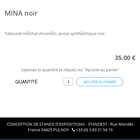
MINA noir
Tabouret mÃ©tal chromÃ©, assise synthÃ©tique noir.
35.00 €
Saisissez la quantité et cliquez sur "Ajouter au panier"
QUANTITÉ
AJOUTER AU PANIER
CONCEPTION DE STANDS D'EXPOSITIONS - STANDEST - Rue Mendès
France 54425 PULNOY
+33 (0) 3 83 21 54 19